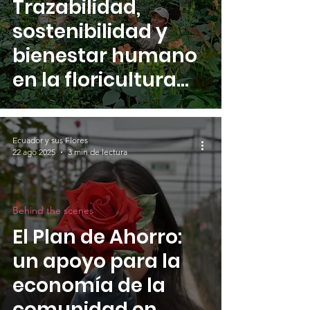
Trazabilidad,
sostenibilidad y
bienestar humano
en la floricultura
ecuatoriana: Caso
Azaya Gardens
Ecuador y sus Flores
22 ago 2025
3 min de lectura
Behind the scenes
El Plan de Ahorro:
un apoyo para la
economía de la
comunidad en