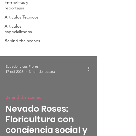
Entrevistas y
reportajes
the
Artículos Técnicos
Artículos
scenes
especializados
Behind the scenes
Ecuador y sus Flores
17 oct 2025
3 min de lectura
Behind the scenes
Nevado Roses:
Floricultura con
conciencia social y