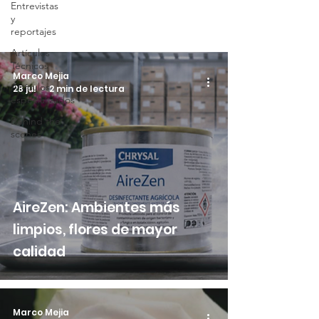
Entrevistas
y
reportajes
Artículos
Técnicos
Marco Mejia
Artículos
28 jul
2 min de lectura
especializados
Behind the
scenes
AireZen: Ambientes más
limpios, flores de mayor
calidad
Marco Mejia