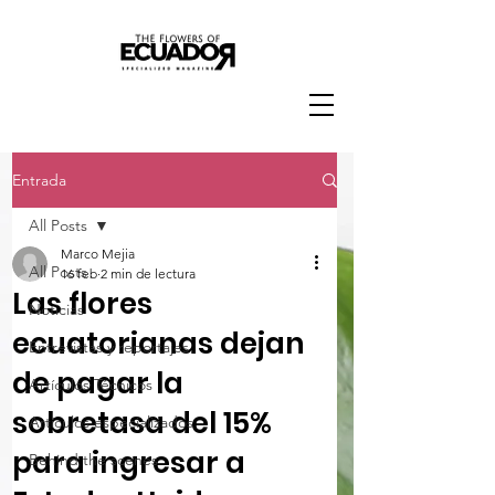
Entrada
All Posts
Marco Mejia
All Posts
16 feb
2 min de lectura
Las flores
Noticias
ecuatorianas dejan
Entrevistas y reportajes
de pagar la
Artículos Técnicos
sobretasa del 15%
Artículos especializados
para ingresar a
Behind the scenes