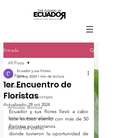
Entrada
All Posts
Ecuador y sus Flores
All Posts
23 may 2024
1 min de lectura
1er Encuentro de
Noticias
Floristas
Entrevistas y reportajes
Actualizado:
28 oct 2024
Artículos Técnicos
Ecuador y sus flores llevó a cabo 
Artículos especializados
este exitoso evento con más de 50 
floristas ecuatorianos
Behind the scenes
donde tuvieron la oportunidad de 