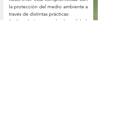
la protección del medio ambiente a 
través de distintas prácticas:  
1.- Uso de insumos de alta calidad: 
Tintes de origen vegetal o mineral, 
etanol en lugar de metanol y 
empaques de cartón. 
2.- Tratamiento del agua: Se 
devuelve al río después de ser 
utilizada en los procesos de 
producción. 
3.- Compostaje de los desechos 
vegetales: Se reintegran a la tierra 
para nutrir las rosas. 
4.- Certificación FSI 2025 
(Floriculture Sustainability Initiative): 
Reducción de la huella de carbono 
y prácticas sostenibles en la 
producción. 