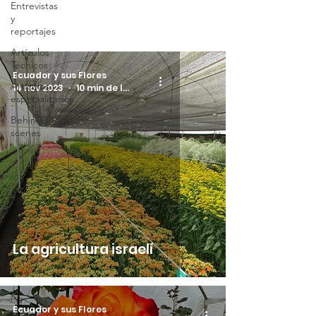
Entrevistas
y
reportajes
Artículos
Técnicos
Ecuador y sus Flores
Artículos
14 nov 2023
10 min de lectura
especializados
Behind the
scenes
La agricultura israelí
Ecuador y sus Flores